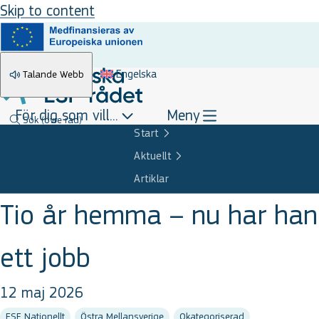
Skip to content
Engelska
Talande Webb
För dig som vill...
Meny
Sök
(övre rad)
Start
Aktuellt
Artiklar
Tio år hemma – nu har han
ett jobb
12 maj 2026
ESF Nationellt
Östra Mellansverige
Okategoriserad