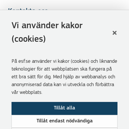
Kontakta oss
Följ oss
Vi använder kakor
LinkedIn
(cookies)
Facebook
Youtube
På esf.se använder vi kakor (cookies) och liknande
Nyhetsbrev
teknologier för att webbplatsen ska fungera på
Genvägar
ett bra sätt för dig. Med hjälp av webbanalys och
anonymiserad data kan vi utveckla och förbättra
Webbshoppen
vår webbplats.
Lediga tjänster
Tillåt alla
Press
Cookies
Tillåt endast nödvändiga
Visselblåsarfunktion