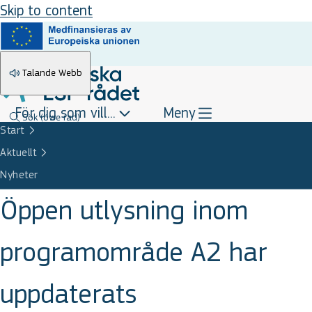
Skip to content
Talande Webb
För dig som vill...
Meny
Sök
(övre rad)
Start
Aktuellt
Nyheter
Öppen utlysning inom
programområde A2 har
uppdaterats