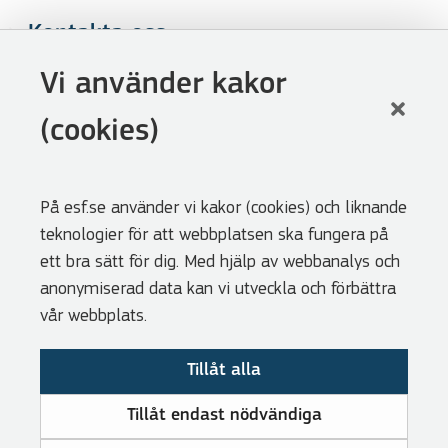
Kontakta oss
Följ oss
Vi använder kakor
LinkedIn
(cookies)
Facebook
Youtube
På esf.se använder vi kakor (cookies) och liknande
Nyhetsbrev
teknologier för att webbplatsen ska fungera på
Genvägar
ett bra sätt för dig. Med hjälp av webbanalys och
anonymiserad data kan vi utveckla och förbättra
Webbshoppen
vår webbplats.
Lediga tjänster
Tillåt alla
Press
Cookies
Tillåt endast nödvändiga
Visselblåsarfunktion