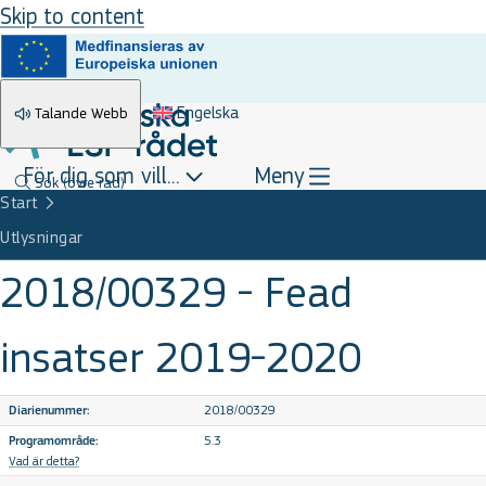
Skip to content
Engelska
Talande Webb
För dig som vill...
Meny
Sök
(övre rad)
Start
Utlysningar
2018/00329 - Fead
insatser 2019-2020
2018/00329
Diarienummer:
5.3
Programområde:
Vad är detta?