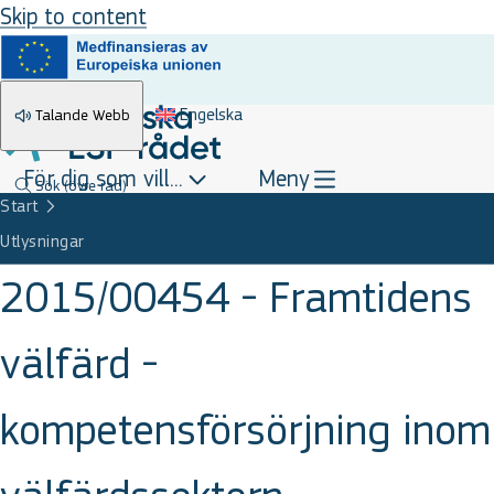
Skip to content
Engelska
Talande Webb
För dig som vill...
Meny
Sök
(övre rad)
Start
Utlysningar
2015/00454 - Framtidens
välfärd -
kompetensförsörjning inom